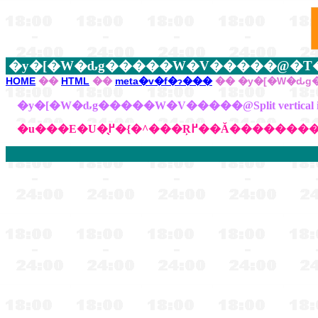
�y�[�W�ԃg�����W�V�����@�T
HOME
��
HTML
��
meta�v�f�ɂ���
�� �y�[�W�ԃ
�y�[�W�ԃg�����W�V�����@Split vertical in / Spl
�u���E�U�̖߂�{�^���Ŗ߂��Ă������