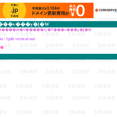
���v���y�[�W
g�����W�V�����@�T���v���y�[�W
it vertical out
��B